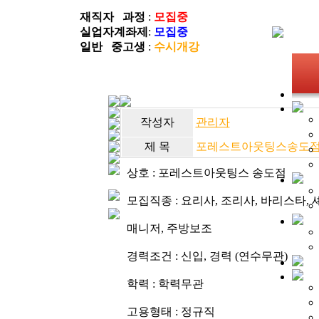
재직자 과정
:
모집중
실업자계좌제
:
모집중
일반 중고생
:
수시개강
작성자
관리자
제 목
포레스트아웃팅스송도
상호 : 포레스트아웃팅스 송도점
모집직종 : 요리사, 조리사, 바리스타, 
매니저, 주방보조
경력조건 : 신입, 경력 (연수무관)
학력 : 학력무관
고용형태 : 정규직