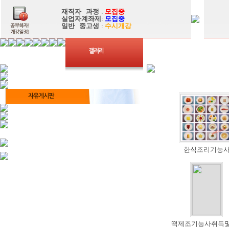
재직자 과정
:
모집중
실업자계좌제
:
모집중
일반 중고생
:
수시개강
한식조리기능
떡제조기능사취득및퓨