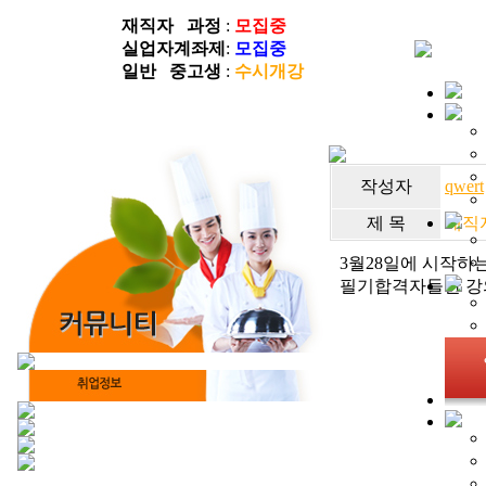
재직자 과정
:
모집중
실업자계좌제
:
모집중
일반 중고생
:
수시개강
작성자
qwert
제 목
재직
3월28일에 시작하
필기합격자들만 강