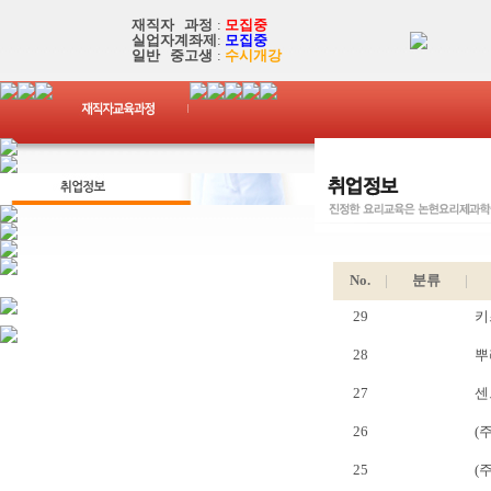
재직자 과정
:
모집중
실업자계좌제
:
모집중
일반 중고생
:
수시개강
No.
|
분류
|
29
키
28
뿌
27
센
26
(
25
(