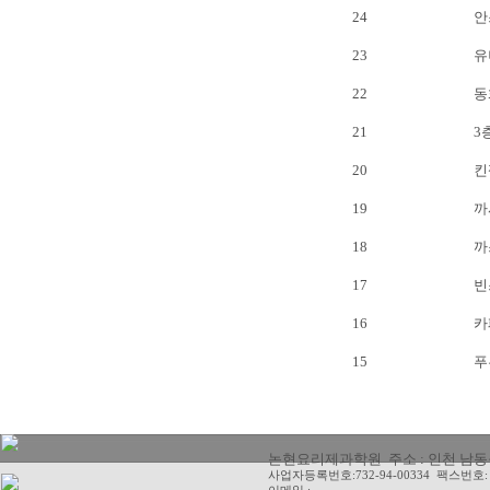
24
안
23
유
22
동
21
3
20
킨
19
까
18
까
17
빈
16
카
15
푸
논현요리제과학원 주소 : 인천 남동구 청
사업자등록번호:732-94-00334 팩스번호: 