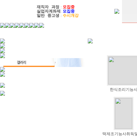
재직자 과정
:
모집중
실업자계좌제
:
모집중
일반 중고생
:
수시개강
한식조리기능
떡제조기능사취득및퓨