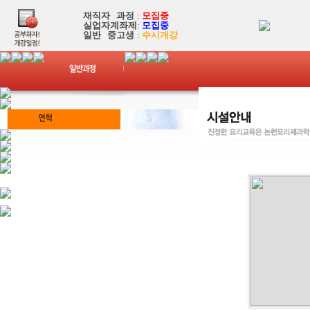
재직자 과정
:
모집중
실업자계좌제
:
모집중
일반 중고생
:
수시개강